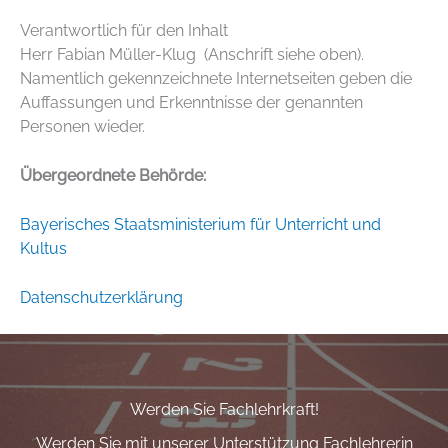
Verantwortlich für den Inhalt
Herr Fabian Müller-Klug (Anschrift siehe oben).
Namentlich gekennzeichnete Internetseiten geben die
Auffassungen und Erkenntnisse der genannten
Personen wieder.
Übergeordnete Behörde:
Bayerisches Staatsministerium für Unterricht und
Kultus
Datenschutzerklärung
Werden Sie Fachlehrkraft!
Werden Sie mit unserer Unterstützung Fachlehrerin